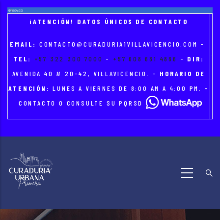
Skip
to
¡ATENCIÓN! DATOS ÚNICOS DE CONTACTO
main
EMAIL:
CONTACTO@CURADURIA1VILLAVICENCIO.COM
-
content
TEL:
+57 322 300 7000
-
+57 608 681 4886
-
DIR:
AVENIDA 40 # 20-42, VILLAVICENCIO. -
HORARIO DE
ATENCIÓN:
LUNES A VIERNES DE 8:00 AM A 4:00 PM. -
CONTACTO O CONSULTE SU PQRSD