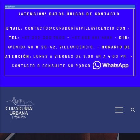
Skip
to
¡ATENCIÓN! DATOS ÚNICOS DE CONTACTO
main
EMAIL:
CONTACTO@CURADURIA1VILLAVICENCIO.COM
-
content
TEL:
+57 322 300 7000
-
+57 608 681 4886
-
DIR:
AVENIDA 40 # 20-42, VILLAVICENCIO. -
HORARIO DE
ATENCIÓN:
LUNES A VIERNES DE 8:00 AM A 4:00 PM. -
CONTACTO O CONSULTE SU PQRSD