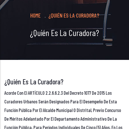
Breadcrumb
HOME
¿QUIÉN ES LA CURADORA?
.
¿Quién Es La Curadora?
¿Quién Es La Curadora?
Acorde Con El ARTÍCULO 2.2.6.6.2.3 Del Decreto 1077 De 2015 Los
Curadores Urbanos Serán Designados Para El Desempeño De Esta
Función Pública Por El Alcalde Municipal O Distrital, Previo Concurso
De Méritos Adelantado Por El Departamento Administrativo De La
Función Pública, Para Períodos Individuales De Cinco (5) Años, En Los