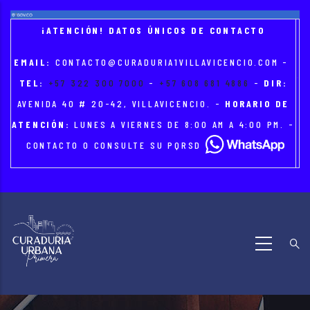
Skip
to
¡ATENCIÓN! DATOS ÚNICOS DE CONTACTO
main
EMAIL:
CONTACTO@CURADURIA1VILLAVICENCIO.COM
-
content
TEL:
+57 322 300 7000
-
+57 608 681 4886
-
DIR:
AVENIDA 40 # 20-42, VILLAVICENCIO. -
HORARIO DE
ATENCIÓN:
LUNES A VIERNES DE 8:00 AM A 4:00 PM. -
CONTACTO O CONSULTE SU PQRSD